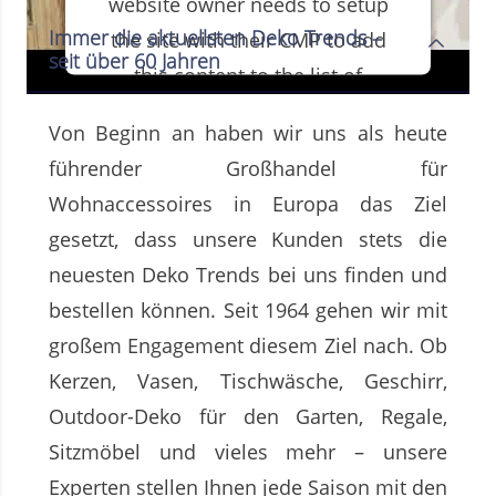
website owner needs to setup
Immer die aktuellsten Deko Trends –
the site with their CMP to add
seit über 60 Jahren
this content to the list of
technologies used.
Von Beginn an haben wir uns als heute
führender Großhandel für
Powered by
Usercentrics Consent
Management Platform
Wohnaccessoires in Europa das Ziel
gesetzt, dass unsere Kunden stets die
neuesten Deko Trends bei uns finden und
bestellen können. Seit 1964 gehen wir mit
großem Engagement diesem Ziel nach. Ob
Kerzen, Vasen, Tischwäsche, Geschirr,
Outdoor-Deko für den Garten, Regale,
Sitzmöbel und vieles mehr – unsere
Experten stellen Ihnen jede Saison mit den