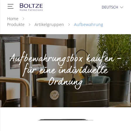
DEUTSCH
Home
Produkte
Artikelgruppen
Aufbewahrung
Aufbewahrungsbox kaufen –
für eine individuelle
Ordnung