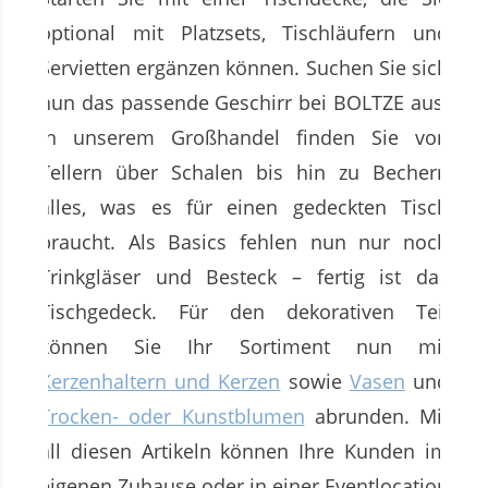
optional mit Platzsets, Tischläufern und
Servietten ergänzen können. Suchen Sie sich
nun das passende Geschirr bei BOLTZE aus.
In unserem Großhandel finden Sie von
Tellern über Schalen bis hin zu Bechern
alles, was es für einen gedeckten Tisch
braucht. Als Basics fehlen nun nur noch
Trinkgläser und Besteck – fertig ist das
Tischgedeck. Für den dekorativen Teil
können Sie Ihr Sortiment nun mit
Kerzenhaltern und Kerzen
sowie
Vasen
und
Trocken- oder Kunstblumen
abrunden. Mit
all diesen Artikeln können Ihre Kunden im
eigenen Zuhause oder in einer Eventlocation