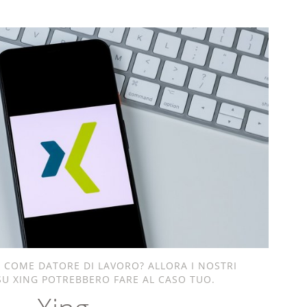
E COME DATORE DI LAVORO? ALLORA I NOSTRI
SU XING POTREBBERO FARE AL CASO TUO.