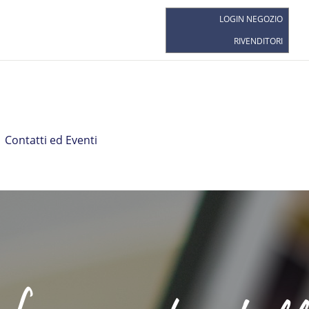
LOGIN NEGOZIO
RIVENDITORI
Pron
Lo 
posi
Pri
Guar
Avvi
Contatti ed Eventi