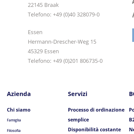
22145 Braak
Telefono:
+49 (0)40 328079-0
Essen
Hermann-Drescher-Weg 15
45329 Essen
Telefono:
+49 (0)201 806735-0
Azienda
Servizi
B
Chi siamo
Processo di ordinazione
Po
semplice
B
Famiglia
Disponibilità costante
N
Filosofia