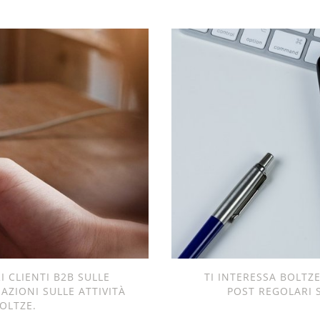
 CLIENTI B2B SULLE
TI INTERESSA BOLTZ
ZIONI SULLE ATTIVITÀ
POST REGOLARI 
OLTZE.