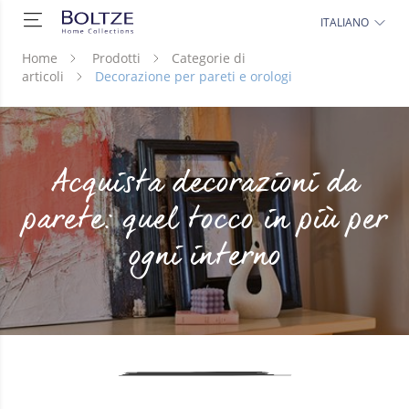
ITALIANO
Home
Prodotti
Categorie di
articoli
Decorazione per pareti e orologi
Acquista decorazioni da
parete: quel tocco in più per
ogni interno