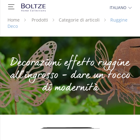
ITALIANO
Home
Prodotti
Categorie di articoli
Ruggine
Deco
Decorazioni effetto ruggine
all’ingrosso – dare un tocco
di modernità