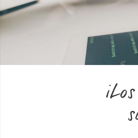
¡Los
s