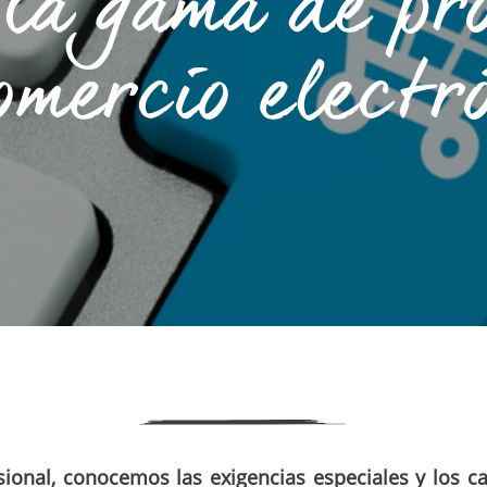
la gama de pr
omercio electr
ional, conocemos las exigencias especiales y los 