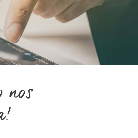
o nos
a!