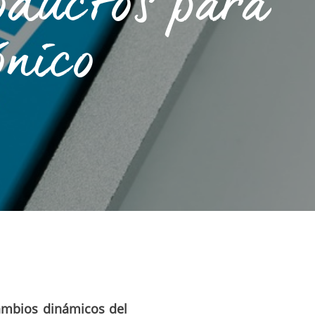
oductos para
ónico
cambios dinámicos del