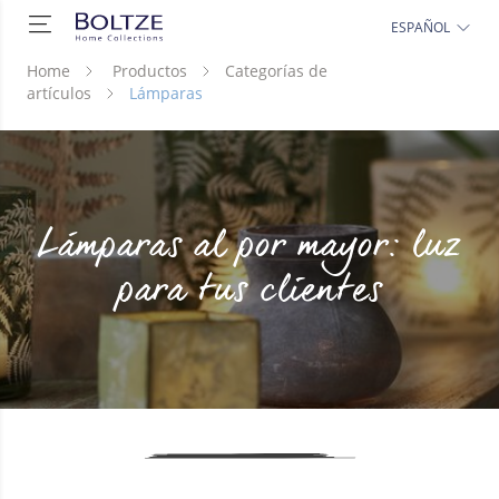
ESPAÑOL
Home
Productos
Categorías de
artículos
Lámparas
Lámparas al por mayor: luz
para tus clientes