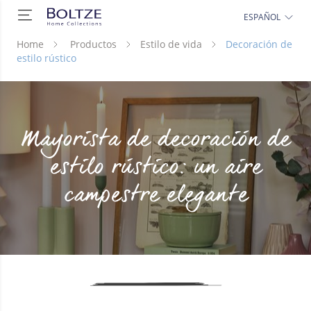
ESPAÑOL
Home
Productos
Estilo de vida
Decoración de
estilo rústico
Mayorista de decoración de
estilo rústico: un aire
campestre elegante