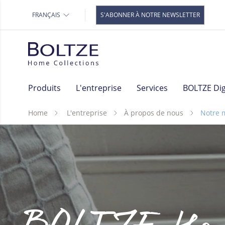
Paniers
Notre marque
FRANÇAIS
S'ABONNER À NOTRE NEWSLETTER
Pendentifs de décoration et
boules de Noël
Décoration de jardin
Décoration de rouille
Articles cadeaux
Produits
L'entreprise
Services
BOLTZE Dig
Luminaires
Serviettes
Home
L'entreprise
À propos de nous
Notre 