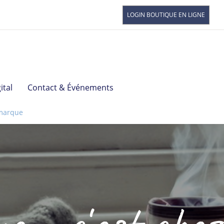
LOGIN BOUTIQUE EN LIGNE
Prêt
Le 
d'or
Pri
Rega
Comm
ital
Contact & Événements
marque