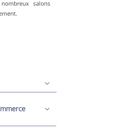
 nombreux salons
lement.
commerce