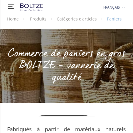
FRANÇAIS
Home
Produits
Catégories d’articles
Paniers
Commerce de paniers en gros
BOLTZE - vannerie de
qualité
Fabriqués à partir de matériaux naturels